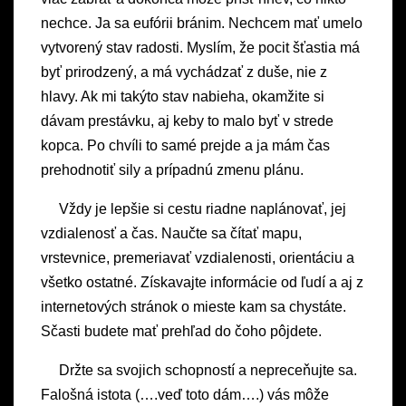
nechce. Ja sa eufórii bránim. Nechcem mať umelo
vytvorený stav radosti. Myslím, že pocit šťastia má
byť prirodzený, a má vychádzať z duše, nie z
hlavy. Ak mi takýto stav nabieha, okamžite si
dávam prestávku, aj keby to malo byť v strede
kopca. Po chvíli to samé prejde a ja mám čas
prehodnotiť sily a prípadnú zmenu plánu.
Vždy je lepšie si cestu riadne naplánovať, jej
vzdialenosť a čas. Naučte sa čítať mapu,
vrstevnice, premeriavať vzdialenosti, orientáciu a
všetko ostatné. Získavajte informácie od ľudí a aj z
internetových stránok o mieste kam sa chystáte.
Sčasti budete mať prehľad do čoho pôjdete.
Držte sa svojich schopností a nepreceňujte sa.
Falošná istota (….veď toto dám….) vás môže