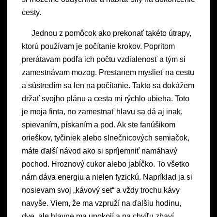
cesty.
Jednou z pomôcok ako prekonať takéto útrapy,
ktorú používam je počítanie krokov. Popritom
prerátavam podľa ich počtu vzdialenosť a tým si
zamestnávam mozog. Prestanem myslieť na cestu
a sústredím sa len na počítanie. Takto sa dokážem
držať svojho plánu a cesta mi rýchlo ubieha. Toto
je moja finta, no zamestnať hlavu sa dá aj inak,
spievaním, pískaním a pod. Ak ste fanúšikom
orieškov, tyčiniek alebo slnečnicových semiačok,
máte ďalší návod ako si spríjemniť namáhavý
pochod. Hroznový cukor alebo jabĺčko. To všetko
nám dáva energiu a nielen fyzickú. Napríklad ja si
nosievam svoj „kávový set“ a vždy trochu kávy
navyše. Viem, že ma vzpruží na ďalšiu hodinu,
dve, ale hlavne ma upokojí a na chvíľu zbaví