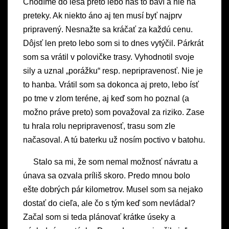
Chodíme do lesa preto lebo nás to baví a nie na
preteky. Ak niekto áno aj ten musí byť najprv
pripravený. Nesnažte sa kráčať za každú cenu.
Dôjsť len preto lebo som si to dnes vytýčil. Párkrát
som sa vrátil v polovičke trasy. Vyhodnotil svoje
sily a uznal „porážku“ resp. nepripravenosť. Nie je
to hanba. Vrátil som sa dokonca aj preto, lebo ísť
po tme v zlom teréne, aj keď som ho poznal (a
možno práve preto) som považoval za riziko. Zase
tu hrala rolu nepripravenosť, trasu som zle
načasoval. A tú baterku už nosím poctivo v batohu.
Stalo sa mi, že som nemal možnosť návratu a
únava sa ozvala príliš skoro. Predo mnou bolo
ešte dobrých pár kilometrov. Musel som sa nejako
dostať do cieľa, ale čo s tým keď som nevládal?
Začal som si teda plánovať krátke úseky a