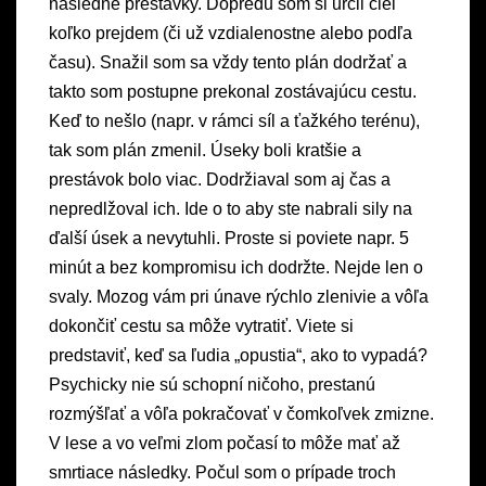
následné prestávky. Dopredu som si určil cieľ
koľko prejdem (či už vzdialenostne alebo podľa
času). Snažil som sa vždy tento plán dodržať a
takto som postupne prekonal zostávajúcu cestu.
Keď to nešlo (napr. v rámci síl a ťažkého terénu),
tak som plán zmenil. Úseky boli kratšie a
prestávok bolo viac. Dodržiaval som aj čas a
nepredlžoval ich. Ide o to aby ste nabrali sily na
ďalší úsek a nevytuhli. Proste si poviete napr. 5
minút a bez kompromisu ich dodržte. Nejde len o
svaly. Mozog vám pri únave rýchlo zlenivie a vôľa
dokončiť cestu sa môže vytratiť. Viete si
predstaviť, keď sa ľudia „opustia“, ako to vypadá?
Psychicky nie sú schopní ničoho, prestanú
rozmýšľať a vôľa pokračovať v čomkoľvek zmizne.
V lese a vo veľmi zlom počasí to môže mať až
smrtiace následky. Počul som o prípade troch