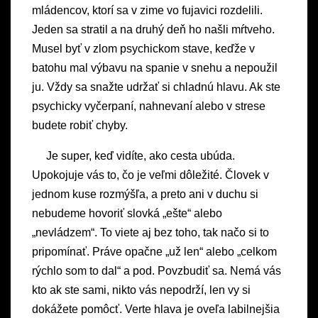
mládencov, ktorí sa v zime vo fujavici rozdelili.
Jeden sa stratil a na druhý deň ho našli mŕtveho.
Musel byť v zlom psychickom stave, keďže v
batohu mal výbavu na spanie v snehu a nepoužil
ju. Vždy sa snažte udržať si chladnú hlavu. Ak ste
psychicky vyčerpaní, nahnevaní alebo v strese
budete robiť chyby.
Je super, keď vidíte, ako cesta ubúda.
Upokojuje vás to, čo je veľmi dôležité. Človek v
jednom kuse rozmýšľa, a preto ani v duchu si
nebudeme hovoriť slovká „ešte“ alebo
„nevládzem“. To viete aj bez toho, tak načo si to
pripomínať. Práve opačne „už len“ alebo „celkom
rýchlo som to dal“ a pod. Povzbudiť sa. Nemá vás
kto ak ste sami, nikto vás nepodrží, len vy si
dokážete pomôcť. Verte hlava je oveľa labilnejšia