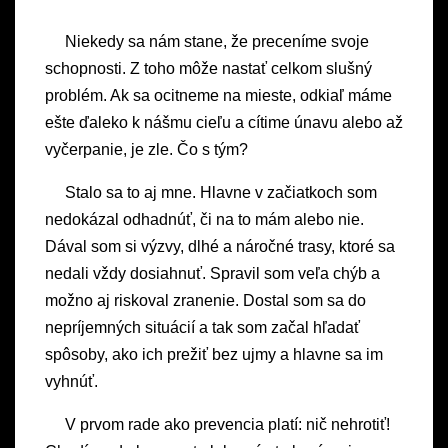
Niekedy sa nám stane, že preceníme svoje
schopnosti. Z toho môže nastať celkom slušný
problém. Ak sa ocitneme na mieste, odkiaľ máme
ešte ďaleko k nášmu cieľu a cítime únavu alebo až
vyčerpanie, je zle. Čo s tým?
Stalo sa to aj mne. Hlavne v začiatkoch som
nedokázal odhadnúť, či na to mám alebo nie.
Dával som si výzvy, dlhé a náročné trasy, ktoré sa
nedali vždy dosiahnuť. Spravil som veľa chýb a
možno aj riskoval zranenie. Dostal som sa do
nepríjemných situácií a tak som začal hľadať
spôsoby, ako ich prežiť bez ujmy a hlavne sa im
vyhnúť.
V prvom rade ako prevencia platí: nič nehrotiť!