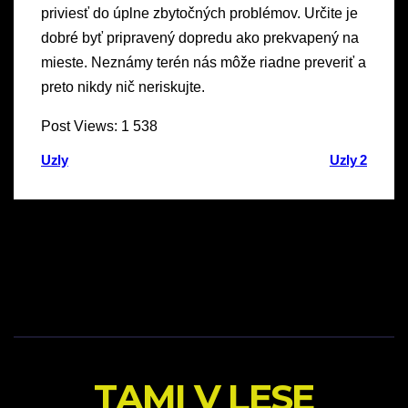
priviesť do úplne zbytočných problémov. Určite je
dobré byť pripravený dopredu ako prekvapený na
mieste. Neznámy terén nás môže riadne preveriť a
preto nikdy nič neriskujte.
Post Views:
1 538
Navigácia
Uzly
Uzly 2
v
článku
TAMI V LESE