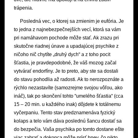
trápenia.
Posledná vec, o ktorej sa zmienim je eufória. Je
to jedna z najnebezpečnejších vecí, ktorá sa vám
pri namáhavom pochode môže stať. Ak zrazu pri
skutočne riadnej únave a upadajúcej psychike z
ničoho nič chytíte „druhý dych“ a z toho pocit
šťastia, je pravdepodobné, že váš mozog začal
vytvárať endorfíny. Je to preto, aby ste sa dostali
do stavu pohodlia až radosti. Ak to nerozpoznáte a
rýchlo nezastavíte (samozrejme svojou vôľou, ako
ináč), tak po skončení tohto “umelého šťastia“ (cca
15 – 20 min. u každého inak) dôjdete k totálnemu
vyčerpaniu. Tento stav predznamenáva fyzický
kolaps a telo vám dáva poslednú šancu dostať sa
do bezpečia. Vaša psychika po tomto dostane ešte
viac zabrať a dokonca môže prísť hnev, čo nikto