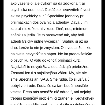
ako vaše telo, ale cvikom sa dá zdokonaliť aj
psychická odolnosť. Dokážete neuveriteľné veci
ak ste psychicky silní. Špeciálne jednotky pri
príjimačkách doslova ničia adeptov. Dávajú im
zabrať niekoľko dní v kuse. Deň, noc, minimum
spánku a jedla. Je to nastavené tak, aby boli
adepti fyzicky úplne vyčerpaní. Siahnu si až na
dno. Lenže to nie je zmyslom. Oni vedia, že nikto
na svete nevydrží ten nápor. Ide im predovšetkým
o psychiku. O vôľu dokončiť prijímací kurz.
Najslabší to nevydržia a odchádzajú priebežne.
Zostanú len tí s najsilnejšou vôľou. My, ale nie
sme Specnaz ani SAS. Sme ľudia, čo si užívajú
pobyt v prírode. Ľudia čo sa tam budú neustále
vracať. Preto nás nemôže nič odradiť, ani nejaký
trebárs kondičný problém, či zranenie. Kedykoľvek
si môžeme oddýchnuť a nabrať sily na dokončenie