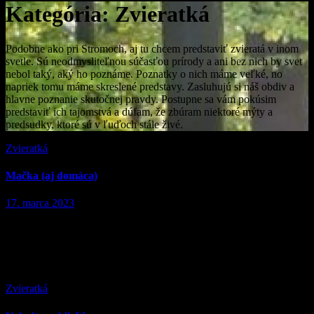
Kategória:
Zvieratká
Podobne ako pri Stromoch, aj tu chcem predstaviť zvieratá v inom
svetle. Sú neodmysliteľnou súčasťou prírody a ani bez nich by svet
nebol taký, aký ho poznáme. Poznatky o nich máme veľké, no
napriek tomu máme skreslené predstavy. Zasluhujú si náš obdiv a
hlavne poznanie skutočnej pravdy. Postupne sa vám pokúsim
predstaviť ich tajomstvá a dúfam, že zbúram niektoré mýty a
predsudky, ktoré sú v ľuďoch stále živé.
Zvieratká
Mačka (aj domáca)
17. marca 2023
Mačka divá, Felis silvestris, spoločne s rysom karpatským a
ostrovidom sú zástupcami mačkovitých šeliem v našich lesoch. Ich
populácie sú vraj ustálené a dokonca pozvoľna rastú. Vyzerá to, že
v…
Zvieratká