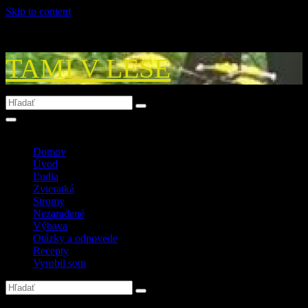
Skip to content
TAMI V LESE
Domov
Úvod
Ľudia
Zvieratká
Stromy
Nezaradené
Výbava
Otázky a odpovede
Recepty
Vyrobil som