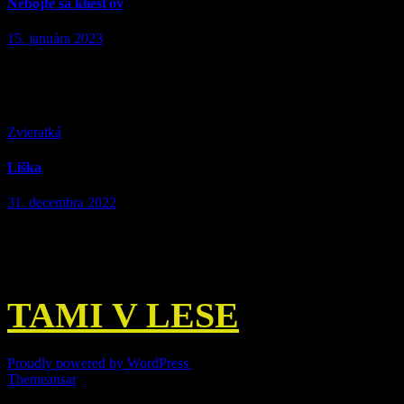
Nebojte sa kliešťov
15. januára 2023
Tak o tomto zvieratku už bolo povedané veľa a všetko o ňom aj
vieme. Napriek tomu existuje množstvo mýtov, ktorým ľudia veria.
Rozhodol som sa preto napísať článok, raz a…
Zvieratká
Líška
31. decembra 2022
Líšky sú zvláštne zvieratá. Skúsim vám ich predstaviť trošku inak
ako ich poznáte. Všetci vieme ako vypadá tá naša. Líška hrdzavá.
Latinsky sa uvádza buď ako Vulpes Vulpes alebo Canis…
TAMI V LESE
Proudly powered by WordPress
|
Theme: Newspaperex by
Themeansar
.